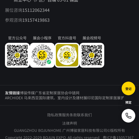
展位咨询
15112062344
参观咨询
19157419863
官方公众号
展会小程序
官方抖音号
展会视频号
登记
友情链接
博骏传媒
广东省定制家居协会
中链网
ARCHIDEX 马来西亚国际建筑、室内设计及建材展
印尼国际定制家居展
曾勇
预定
隐私政策
服务条款
联系我们
法律声明
GUANGZHOU BOJUNHOME 广州博骏家居科技有限公司©版权所有
Copyright 2022-2029 BOJUN EXPO. All rights reserved
粤ICP备15057367